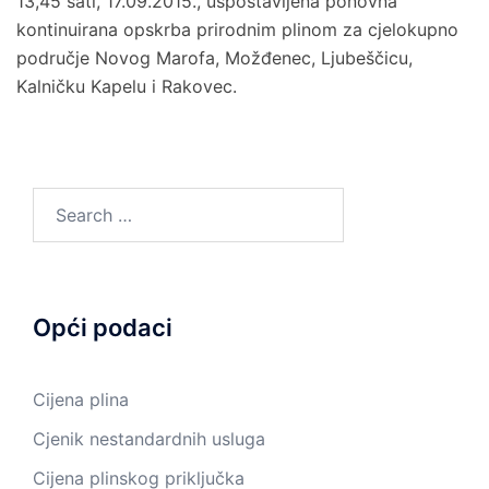
13,45 sati, 17.09.2015., uspostavljena ponovna
kontinuirana opskrba prirodnim plinom za cjelokupno
područje Novog Marofa, Možđenec, Ljubeščicu,
Kalničku Kapelu i Rakovec.
Search
for:
Opći podaci
Cijena plina
Cjenik nestandardnih usluga
Cijena plinskog priključka