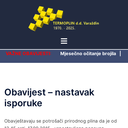
Skip
to
content
Toggle
menu
VAŽNE OBAVIJESTI:
Mjesečno očitanje brojila
|
Obavijest – nastavak
isporuke
Obavještavaju se potrošači prirodnog plina da je od