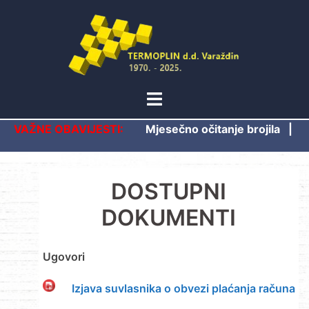
Skip
to
content
Toggle
menu
VAŽNE OBAVIJESTI:
Mjesečno očitanje brojila
|
DOSTUPNI
DOKUMENTI
Ugovori
Izjava suvlasnika o obvezi plaćanja računa