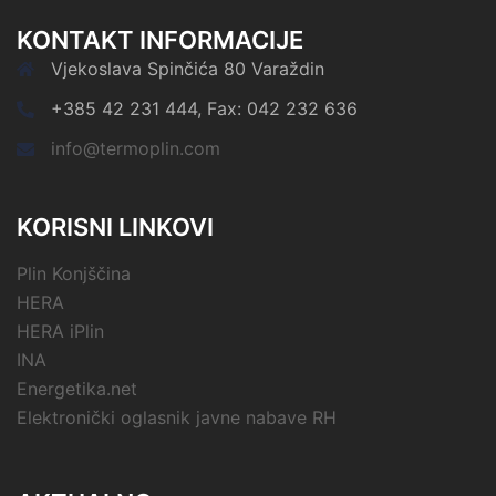
KONTAKT INFORMACIJE
Vjekoslava Spinčića 80 Varaždin
+385 42 231 444, Fax: 042 232 636
info@termoplin.com
KORISNI LINKOVI
Plin Konjščina
HERA
HERA iPlin
INA
Energetika.net
Elektronički oglasnik javne nabave RH