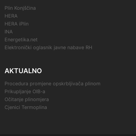
Plin Konjščina
HERA
HERA iPlin
INA
Energetika.net
Elektronički oglasnik javne nabave RH
AKTUALNO
Procedura promjene opskrbljivača plinom
Prikupljanje OIB-a
Očitanje plinomjera
Cjenici Termoplina