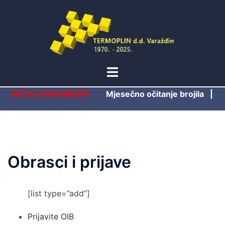
Skip
to
content
Toggle
menu
VAŽNE OBAVIJESTI:
Mjesečno očitanje brojila
|
Obrasci i prijave
[list type=”add”]
Prijavite OIB