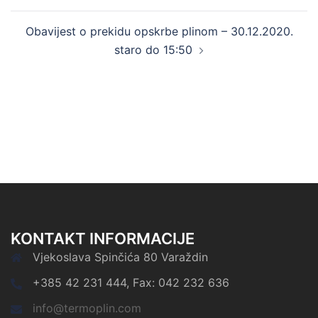
Obavijest o prekidu opskrbe plinom – 30.12.2020.
staro do 15:50
KONTAKT INFORMACIJE
Vjekoslava Spinčića 80 Varaždin
+385 42 231 444, Fax: 042 232 636
info@termoplin.com