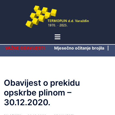
Skip
to
content
Toggle
menu
VAŽNE OBAVIJESTI:
Mjesečno očitanje brojila
|
Obavijest o prekidu
opskrbe plinom –
30.12.2020.