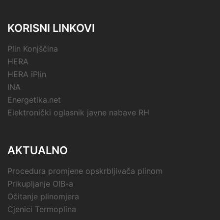
KORISNI LINKOVI
Plin Konjščina
HERA
HERA iPlin
INA
Energetika.net
Elektronički oglasnik javne nabave RH
AKTUALNO
Procedura promjene opskrbljivača plinom
Prikupljanje OIB-a
Očitanje plinomjera
Cjenici Termoplina