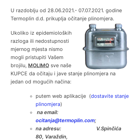
U razdoblju od 28.06.2021.- 07.07.2021. godine
Termoplin d.d. prikuplja očitanje plinomjera.
Ukoliko iz epidemioloških
razloga ili nedostupnosti
mjernog mjesta nismo
mogli pristupiti Vašem
brojilu,
MOLIMO
sve naše
KUPCE da očitaju i jave stanje plinomjera na
jedan od mogućih načina:
putem web aplikacije (
dostavite stanje
plinomjera
)
na email:
ocitanja@termoplin.com
;
na adresu: V.Spinčića
80, Varaždin,