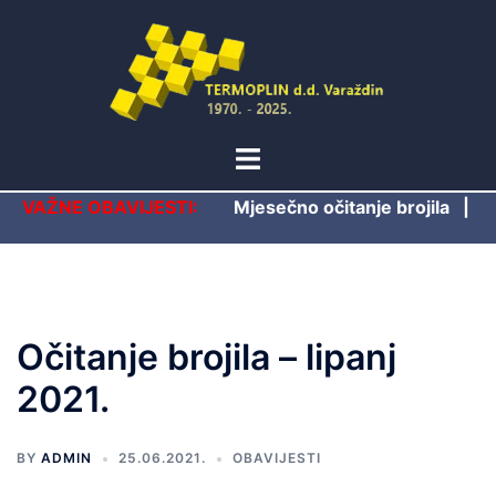
Skip
to
content
Toggle
menu
VAŽNE OBAVIJESTI:
Mjesečno očitanje brojila
|
Očitanje brojila – lipanj
2021.
BY
ADMIN
25.06.2021.
OBAVIJESTI