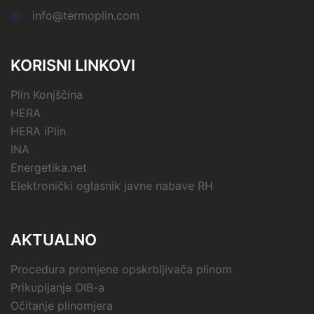
info@termoplin.com
KORISNI LINKOVI
Plin Konjščina
HERA
HERA iPlin
INA
Energetika.net
Elektronički oglasnik javne nabave RH
AKTUALNO
Procedura promjene opskrbljivača plinom
Prikupljanje OIB-a
Očitanje plinomjera