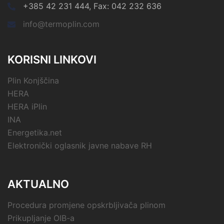
+385 42 231 444, Fax: 042 232 636
info@termoplin.com
KORISNI LINKOVI
Plin Konjščina
HERA
HERA iPlin
INA
Energetika.net
Elektronički oglasnik javne nabave RH
AKTUALNO
Procedura promjene opskrbljivača plinom
Prikupljanje OIB-a