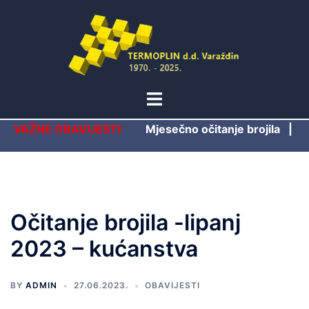
Skip
to
content
Toggle
menu
VAŽNE OBAVIJESTI:
Mjesečno očitanje brojila
|
Očitanje brojila -lipanj
2023 – kućanstva
BY
ADMIN
27.06.2023.
OBAVIJESTI