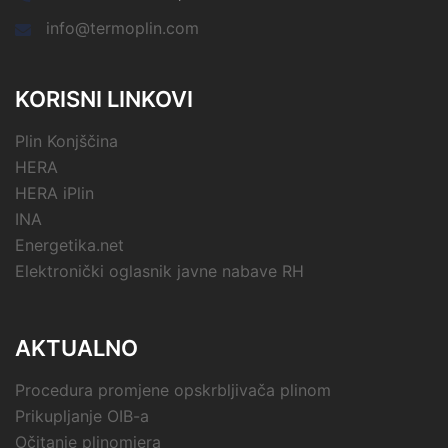
info@termoplin.com
KORISNI LINKOVI
Plin Konjščina
HERA
HERA iPlin
INA
Energetika.net
Elektronički oglasnik javne nabave RH
AKTUALNO
Procedura promjene opskrbljivača plinom
Prikupljanje OIB-a
Očitanje plinomjera