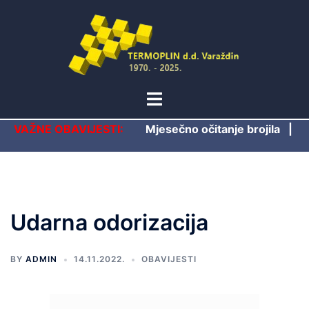
Skip
to
content
Toggle
menu
VAŽNE OBAVIJESTI:
Mjesečno očitanje brojila
|
Udarna odorizacija
BY
ADMIN
14.11.2022.
OBAVIJESTI