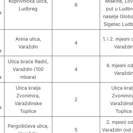
Koprivnička ulica,
Miškine, Lo
6
Ludbreg
put u Ludbr
a
naselje Globo
Sigetec Ludb
Anina ulica,
1. i 2. mjesni
4
Varaždin
Varaždi
a
Ulica braće Radić,
4. mjesni o
Varaždin (100
4
Varaždi
a
mbara)
Ulica kralja
Ulica kral
Zvonimira,
Zvonimir
2
Varaždinske
Varaždins
a
Toplice
Toplice
2. mjesni o
Pergošićeva ulica,
5
Varaždin (od