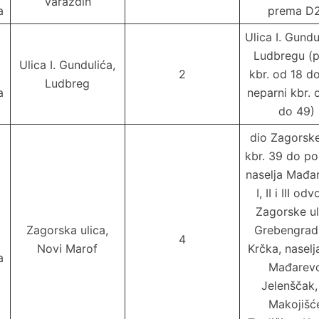
Varaždin
a
prema D
Ulica I. Gundu
Ludbregu (p
Ulica I. Gundulića,
2
kbr. od 18 do
Ludbreg
a
neparni kbr. 
do 49)
dio Zagorsk
kbr. 39 do p
naselja Mađa
I, II i III od
Zagorske ul
Zagorska ulica,
Grebengrad
4
Novi Marof
Krčka, naselj
a
Mađarev
Jelenščak,
Makojišć