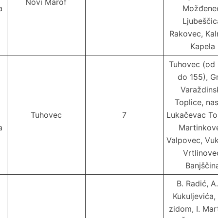
Novi Marof
a
Možđene
Ljubeščic
Rakovec, Kal
Kapela
Tuhovec (od 
do 155), G
Varaždins
Toplice, nas
Tuhovec
7
Lukačevac Top
a
Martinkov
Valpovec, Vu
Vrtlinove
Banjščin
B. Radić, A. 
Kukuljevića,
zidom, I. Mar