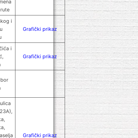
amena
rute
skog i
 u
Grafički prikaz
u
čića i
ć,
Grafički prikaz
n
dbor
n
ulica
 23A),
a,
ka,
aselja
Grafički prikaz