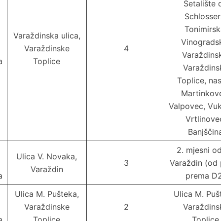
Šetalište d
Schlosser
Tonimirsk
Varaždinska ulica,
Vinograds
Varaždinske
4
Varaždins
a
Toplice
Varaždins
Toplice, nas
Martinkov
Valpovec, Vu
Vrtlinove
Banjščin
2. mjesni o
Ulica V. Novaka,
3
Varaždin (od
Varaždin
a
prema D
Ulica M. Pušteka,
Ulica M. Puš
Varaždinske
2
Varaždins
a
Toplice
Toplice