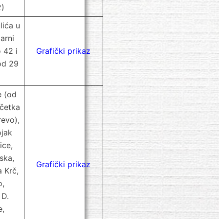
2)
lića u
arni
 42 i
Grafički prikaz
od 29
e (od
očetka
revo),
vojak
ice,
ska,
Grafički prikaz
a Krč,
o,
 D.
e,