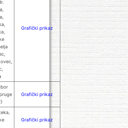
r.
a,
a,
ka,
Grafički prikaz
ka,
ke
elja
ec,
kovec,
c,
a
dbor
 pruge
Grafički prikaz
2)
teka,
ke
Grafički prikaz