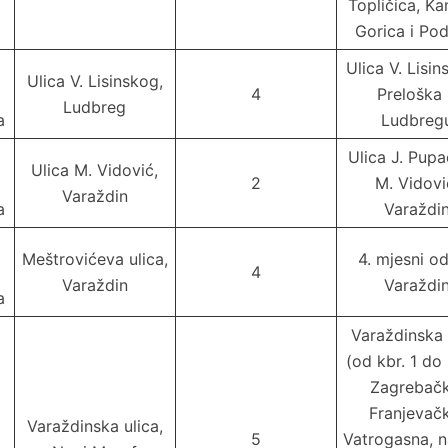
Topličica, K
Gorica i Pod
Ulica V. Lisin
Ulica V. Lisinskog,
4
Preloška
Ludbreg
a
Ludbreg
Ulica J. Pupa
Ulica M. Vidović,
2
M. Vidovi
Varaždin
a
Varaždi
Meštrovićeva ulica,
4. mjesni o
4
Varaždin
Varaždi
a
Varaždinska 
(od kbr. 1 do
Zagrebačk
Franjevač
Varaždinska ulica,
5
Vatrogasna, n