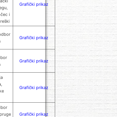
vački
Grafički prikaz
egu,
čec i
reški
 odbor
Grafički prikaz
n
dbor
Grafički prikaz
n
ja
a,
Grafički prikaz
ke
dbor
 pruge
Grafički prikaz