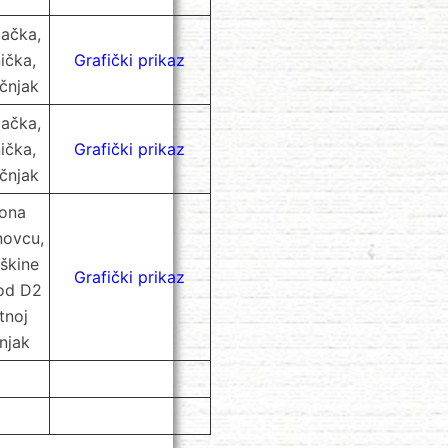
bačka,
ička,
Grafički prikaz
ičnjak
bačka,
ička,
Grafički prikaz
ičnjak
ona
novcu,
iškine
Grafički prikaz
(od D2
tnoj
njak