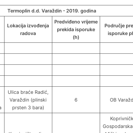
Termoplin d.d. Varaždin - 2019. godina
Predviđeno vrijeme
Lokacija izvođenja
Područje pr
prekida isporuke
radova
isporuke pl
(h)
Ulica braće Radić,
Varaždin (plinski
6
OB Varažd
a
prsten 3 bara)
Koprivničk
Gospodarska,