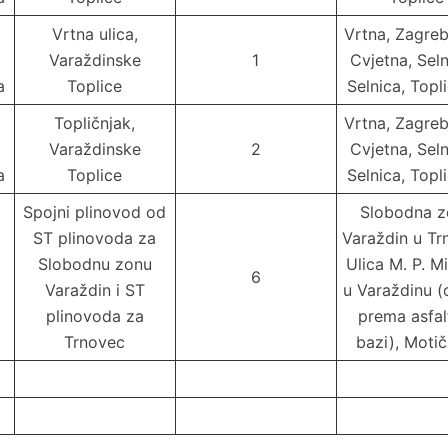
Vrtna ulica,
Vrtna, Zagre
Varaždinske
1
Cvjetna, Seln
a
Toplice
Selnica, Topl
Topličnjak,
Vrtna, Zagre
Varaždinske
2
Cvjetna, Seln
a
Toplice
Selnica, Topl
Spojni plinovod od
Slobodna z
ST plinovoda za
Varaždin u Tr
Slobodnu zonu
Ulica M. P. M
6
Varaždin i ST
u Varaždinu 
plinovoda za
prema asfal
Trnovec
bazi), Motič