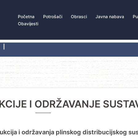
Početna
Potrošači
Obrasci
Javna nabava
Pu
Obavijesti
|
CIJE I ODRŽAVANJE SUSTA
ukcija i održavanja plinskog distribucijskog su