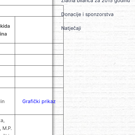
Zlatna bilanca za 2015 godinu
Donacije i sponzorstva
ekida
Natječaji
ina
in
Grafički prikaz
a,
 M.P.