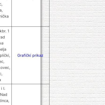
c,
a,
nička
kbr. 1
rad
ke
elja
lički,
Grafički prikaz
ec,
kovec,
c,
a
i I.
 Nad
tinca,